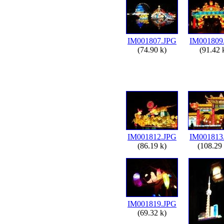
IM001807.JPG
IM001809
(74.90 k)
(91.42 
IM001812.JPG
IM001813
(86.19 k)
(108.29 
IM001819.JPG
(69.32 k)