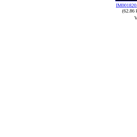
IM001820
(62.86 
V