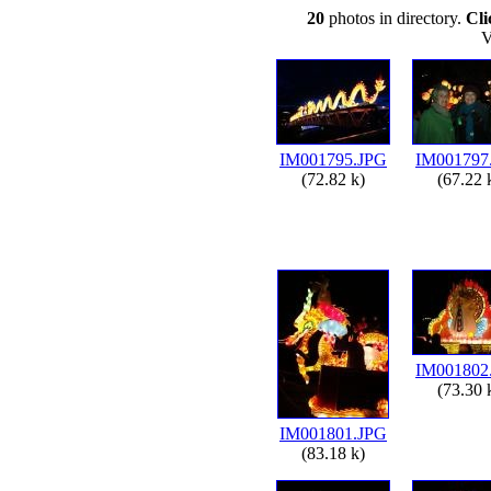
20
photos in directory.
Cli
V
IM001795.JPG
IM001797
(72.82 k)
(67.22 
IM001802
(73.30 
IM001801.JPG
(83.18 k)