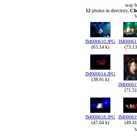
way bl
12
photos in directory.
Cli
V
IM000610.JPG
IM00061
(63.14 k)
(73.13
IM000614.JPG
(38.91 k)
IM00061
(71.51
IM000618.JPG
IM00061
(47.64 k)
(49.41
V