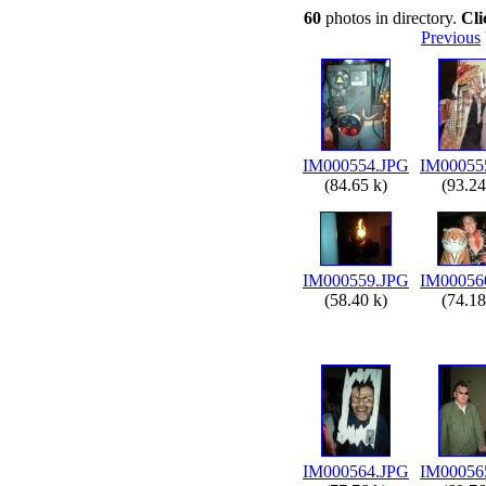
60
photos in directory.
Cli
Previous
IM000554.JPG
IM00055
(84.65 k)
(93.24
IM000559.JPG
IM00056
(58.40 k)
(74.18
IM000564.JPG
IM00056