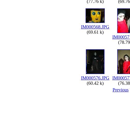
(77.76 k)
(69.76
IM000568.JPG
(69.61 k)
IM00057
(78.79
IM000576.JPG
IM00057
(60.42 k)
(76.38
Previous