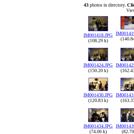
43
photos in directory.
Cli
Vie
IM00141
IM001418.JPG
(140.8
(108.29 k)
IM001424.JPG
IM00142
(150.20 k)
(162.4
IM001430.JPG
IM00143
(120.83 k)
(163.3
IM001434.JPG
IM00143
(74.06 k)
(82.70