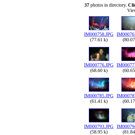
37
photos in directory.
Cli
Vie
IM000758.JPG
IM00076
(77.61 k)
(80.07
IM000776.JPG
IM00077
(68.60 k)
(60.65
IM000785.JPG
IM00078
(61.41 k)
(60.17
IM000793.JPG
IM00079
(58.95 k)
(81.84