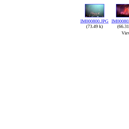
IM000800.JPG
IM00080
(73.49 k)
(66.31
Vie